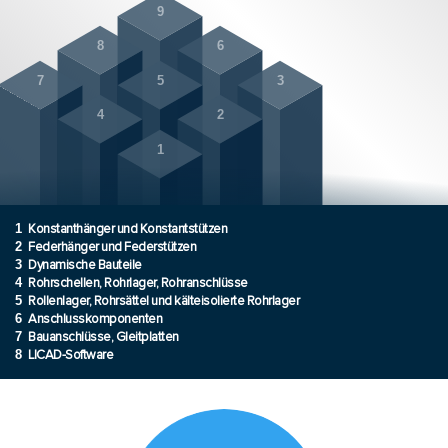
9
8
6
7
5
3
4
2
1
1
Konstanthänger und Konstantstützen
2
Federhänger und Federstützen
3
Dynamische Bauteile
4
Rohrschellen, Rohrlager, Rohranschlüsse
5
Rollenlager, Rohrsättel und kälteisolierte Rohrlager
6
Anschlusskomponenten
7
Bauanschlüsse, Gleitplatten
8
LICAD-Software